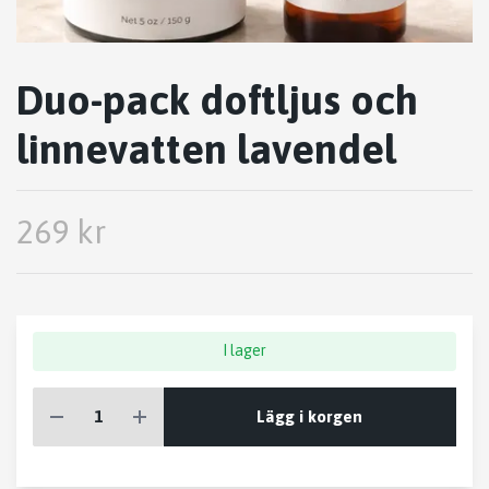
Duo-pack doftljus och
linnevatten lavendel
269 kr
I lager
Lägg i korgen