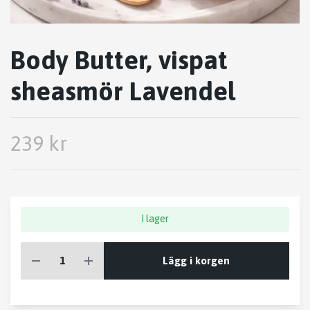
Body Butter, vispat
sheasmör Lavendel
239 kr
I lager
Lägg i korgen