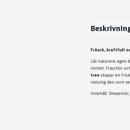
Beskrivnin
Fräsch, kraftfull o
Låt naturens egen b
renhet, fräschör o
tree
skapar en fris
naturlig deo som ve
Innehåll: Sheasmör,