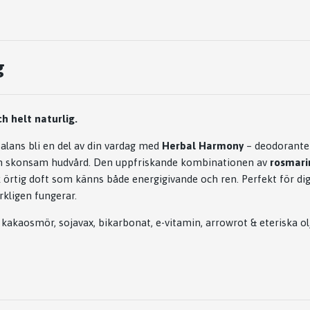
g
ch helt naturlig.
alans bli en del av din vardag med
Herbal Harmony
– deodorante
ch skonsam hudvård. Den uppfriskande kombinationen av
rosmari
k örtig doft som känns både energigivande och ren. Perfekt för dig
rkligen fungerar.
 kakaosmör, sojavax, bikarbonat, e-vitamin, arrowrot & eteriska ol