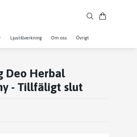
r
Ljustillverkning
Om oss
Övrigt
g Deo Herbal
 - Tillfäligt slut