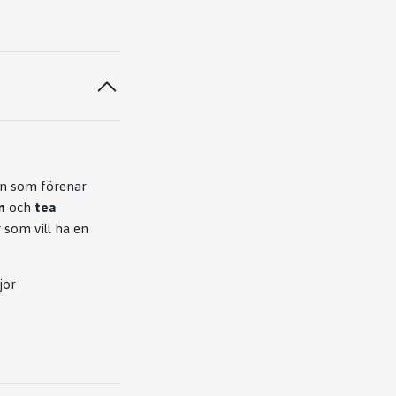
n som förenar
n
och
tea
 som vill ha en
jor