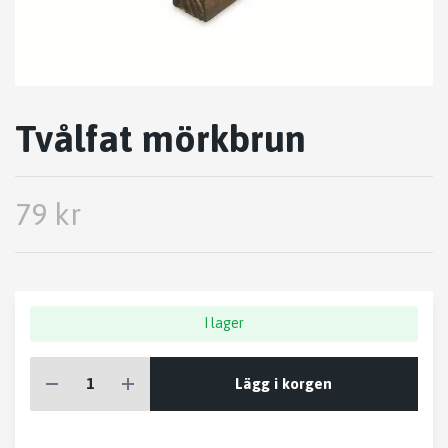
Tvålfat mörkbrun
79 kr
I lager
Lägg i korgen